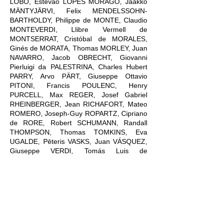
LÔBO, Estêvão LOPES MORAGO, Jaakko
MÄNTYJÄRVI, Felix MENDELSSOHN-
BARTHOLDY, Philippe de MONTE, Claudio
MONTEVERDI, Llibre Vermell de
MONTSERRAT, Cristóbal de MORALES,
Ginés de MORATA, Thomas MORLEY, Juan
NAVARRO, Jacob OBRECHT, Giovanni
Pierluigi da PALESTRINA, Charles Hubert
PARRY, Arvo PÄRT, Giuseppe Ottavio
PITONI, Francis POULENC, Henry
PURCELL, Max REGER, Josef Gabriel
RHEINBERGER, Jean RICHAFORT, Mateo
ROMERO, Joseph-Guy ROPARTZ, Cipriano
de RORE, Robert SCHUMANN, Randall
THOMPSON, Thomas TOMKINS, Eva
UGALDE, Pēteris VASKS, Juan VÁSQUEZ,
Giuseppe VERDI, Tomás Luis de
VICTORIA, Pierre VILLETTE, Bernat
VIVANCOS, Adrian WILLAERT.
LES STAGIAIRES