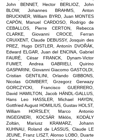
John BENNET, Hector BERLIOZ, John
BLOW, Johannes BRAHMS, Anton
BRUCKNER, William BYRD, Juan MONTES
CAPÓN, Manuel CARDOSO, Rodrigo de
CEBALLOS, Pierre CERTON, Rebecca
CLARKE, Giovanni CROCE, Ferran
CRUIXENT, Claude DEBUSSY, Josquin des
PREZ, Hugo DISTLER, Antonín DVOŘÁK,
Edward ELGAR, Juan del ENCINA, Gabriel
FAURÉ, César FRANCK, Dynam-Victor
FUMET, Andrea GABRIELI, Quirino
GASPARINI, Giovanni Giacomo GASTOLDI,
Cristian GENTILINI, Orlando GIBBONS,
Nicolas GOMBERT, Grzegorz Gerwazy
GORCZYCKI, Francisco GUERRERO,
David HAMILTON, Jacob HÁNDL-GALLUS,
Hans Leo HASSLER, Michael HAYDN,
Gottfried August HOMILIUS, Gustav HOLST,
William HORSLEY, Marco Antonio
INGEGNERI, KOCSÁR Miklós, KODÁLY
Zoltán, Mariusz KRAMARZ, Johann
KUHNAU, Roland de LASSUS, Claude LE
JEUNE, Franz LISZT, Alonso LOBO, Duarte