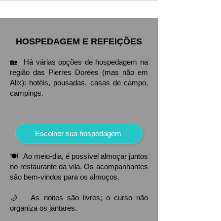
HOSPEDAGEM E REFEIÇÕES
🏡 Há várias opções de hospedagem na
região das Pierres Dorées (mas não em
Alix): hotéis, pousadas, casas de campo,
campings.
Escolher sua hospedagem
🍽️ Ao meio-dia, é possível almoçar juntos
no restaurante da vila. Os acompanhantes
são bem-vindos para os almoços.
🌙 As noites são livres; o curso não
organiza os jantares.