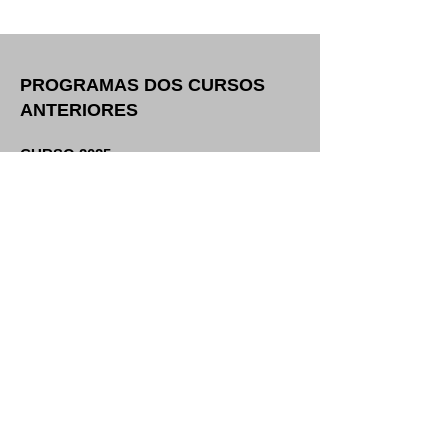
PROGRAMAS DOS CURSOS
ANTERIORES
CURSO 2025
Para coro misto a cappella
Juan del ENCINA
(1468-ca.1529)
Señora
de hermosura
Adriano BANCHIERI
(1568-1634)
Cantate Domino
Roland de LASSUS
(1532-1594)
Bonjour
mon cœur
Ferran CRUIXENT
(1976)
Ave Maria
Johann Sebastian BACH
(1685-1750)
Choral
Erkenne mich, mein Hüter
(extrait
de la Passion selon Saint-Matthi
eu BWV
244)