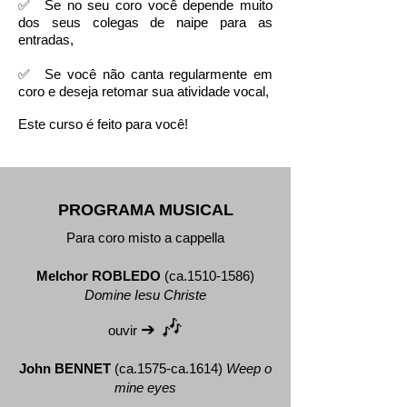
✅ Se no seu coro você depende muito
dos seus colegas de naipe para as
entradas,
✅ Se você não canta regularmente em
coro e deseja retomar sua atividade vocal,
Este curso é feito para você!
PROGRAMA MUSICAL
Para coro misto a cappella
Melchor ROBLEDO
(ca.1510-1586)
Domine Iesu Christe
🎶
➔
ouvir
John BENNET
(ca.1575-ca.1614)
Weep o
mine eyes