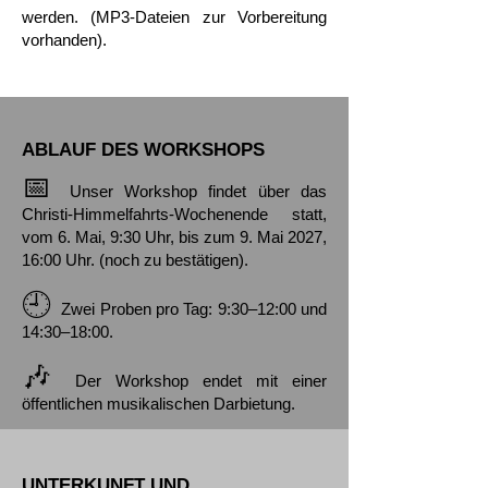
werden. (MP3-Dateien zur Vorbereitung
vorhanden).
ABLAUF DES WORKSHOPS
📅
Unser Workshop findet über das
Christi-Himmelfahrts-Wochenende statt,
vom 6. Mai, 9:30 Uhr, bis zum 9. Mai 2027,
16:00 Uhr. (noch zu bestätigen).
🕘
Zwei Proben pro Tag: 9:30–12:00 und
14:30–18:00.
🎶
Der Workshop endet mit einer
öffentlichen musikalischen Darbietung.
UNTERKUNFT UND