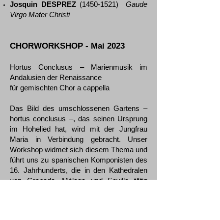
Josquin DESPREZ
(1450-1521)
Gaude
Virgo Mater Christi
CHORWORKSHOP - Mai 2023
Hortus Conclusus – Marienmusik im
Andalusien der Renaissance
für
gemischten
Chor a cappella
Das Bild des umschlossenen Gartens –
hortus conclusus –, das seinen Ursprung
im Hohelied hat, wird mit der Jungfrau
Maria in Verbindung gebracht. Unser
Workshop widmet sich diesem Thema und
führt uns zu spanischen Komponisten des
16. Jahrhunderts, die in den Kathedralen
von Granada, Málaga und Sevilla tätig
waren.
Cristóbal de MORALES
(ca.1500-1553)