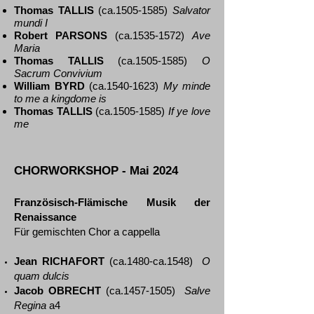
Thomas TALLIS
(ca.1505-1585)
Salvator
mundi I
Robert PARSONS
(ca.1535-1572)
Ave
Maria
Thomas TALLIS
(ca.1505-1585)
O
Sacrum Convivium
William BYRD
(ca.1540-1623)
My minde
to me a kingdome is
Thomas TALLIS
(ca.1505-1585)
If ye love
me
CHORWORKSHOP - Mai 2024
Französisch-Flämische Musik der
Renaissance
Für
gemischten
Chor a cappella
Jean RICHAFORT
(ca.1480-ca.1548)
O
quam dulcis
Jacob OBRECHT
(ca.1457-1505)
Salve
Regina
a4