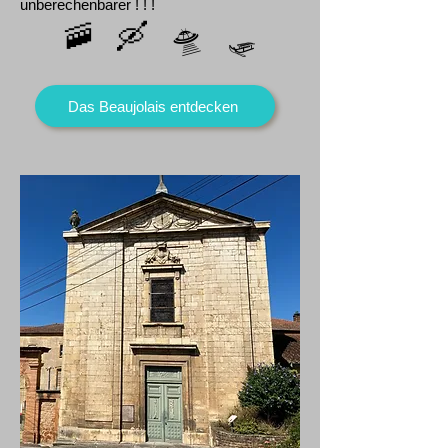
unberechenbarer ! ! !
🛸
🚠 🛶
🛷
Das Beaujolais entdecken